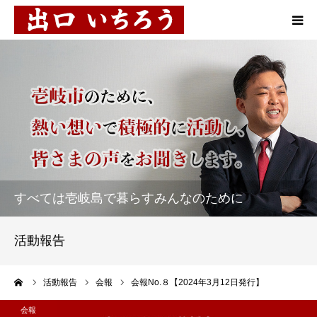
プロフィール
10の施策
お知らせ
活動報告
すべては壱岐島で暮らすみんなのために
市民対談
活動報告
後援会
ーム
活動報告
会報
会報No.８【2024年3月12日発行】
お問い合わせ
会報