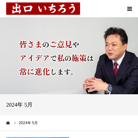
プロフィール
10の施策
お知らせ
活動報告
市民対談
2024年 5月
後援会
ーム
2024年 5月
お問い合わせ