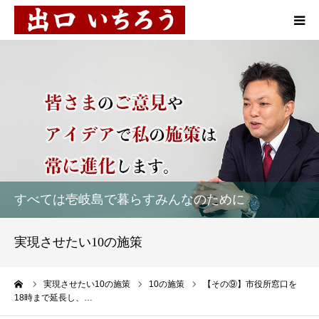
プロフィール
10の施策
お知らせ
活動報告
すべては壱岐島で暮らすみんなのために
市民対談
実現させたい10の施策
後援会
ーム
実現させたい10の施策
10の施策
【その⑨】市役所窓口を
18時まで延長し、…
お問い合わせ