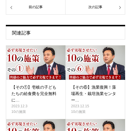
前の記事
次の記事
関連記事
【その①】壱岐の子ども
【その⑥】漁業復興！藻
たちの給食費を完全無料
場再生・栽培漁業センタ
に…
ー…
2023.12.3
2023.12.15
10の施策
10の施策