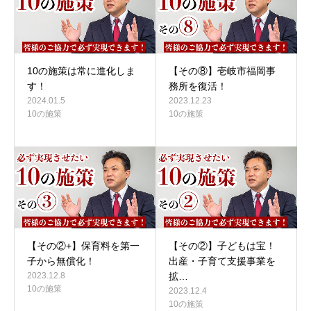
10の施策は常に進化しま
【その⑧】壱岐市福岡事
す！
務所を復活！
2024.01.5
2023.12.23
10の施策
10の施策
【その②+】保育料を第一
【その②】子どもは宝！
子から無償化！
出産・子育て支援事業を
2023.12.8
拡…
10の施策
2023.12.4
10の施策