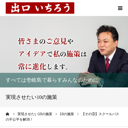
プロフィール
10の施策
お知らせ
活動報告
すべては壱岐島で暮らすみんなのために
市民対談
実現させたい10の施策
後援会
ーム
実現させたい10の施策
10の施策
【その③】スクールバス
の不公平を解消！
お問い合わせ