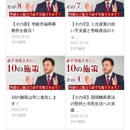
【その⑧】壱岐市福岡事
【その⑦】１次産業の担
務所を復活！
い手支援と壱岐産品のト
2023.12.23
ッ…
10の施策
2023.12.19
10の施策
10の施策は常に進化しま
【その④】国境離島新法
す！
の堅持と市民生活への支
2024.01.5
援…
10の施策
2023.12.11
10の施策