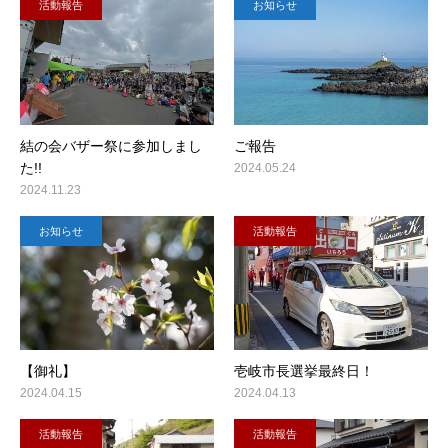
活動報告
お知らせ
結の会バザー祭に参加しまし
ご報告
た!!
2024.05.24
2024.11.23
お知らせ
活動報告
【御礼】
壱岐市長選挙最終日！
2024.04.15
2024.04.13
活動報告
活動報告