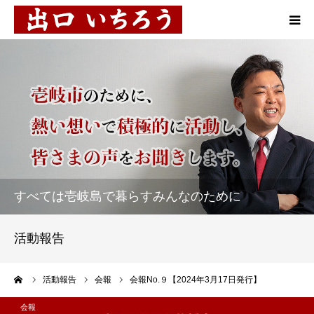
プロフィール
10の施策
お知らせ
活動報告
すべては壱岐島で暮らすみんなのために
市民対談
活動報告
後援会
ーム
活動報告
会報
会報No.９【2024年3月17日発行】
お問い合わせ
会報